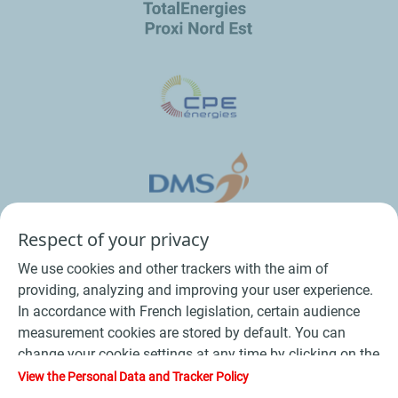
Respect of your privacy
We use cookies and other trackers with the aim of
providing, analyzing and improving your user experience.
In accordance with French legislation, certain audience
measurement cookies are stored by default. You can
change your cookie settings at any time by clicking on the
Conditions Générales de Vente Bois
-
"Manage my cookies" button. By clicking on the "Accept"
View the Personal Data and Tracker Policy
button, you agree that we may store all cookies on your