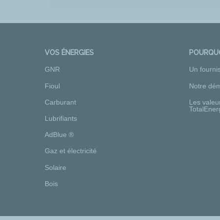
VOS ÉNERGIES
POURQUO
GNR
Un fourni
Fioul
Notre dém
Carburant
Les valeu
TotalEner
Lubrifiants
AdBlue ®
Gaz et électricité
Solaire
Bois