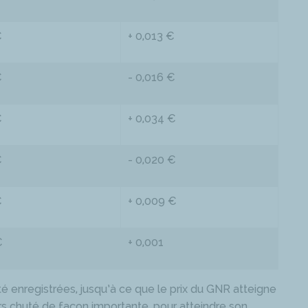
€
+ 0,013 €
€
- 0,016 €
€
+ 0,034 €
€
- 0,020 €
€
+ 0,009 €
€
+ 0,001
 enregistrées, jusqu’à ce que le prix du GNR atteigne
alors chuté de façon importante, pour atteindre son