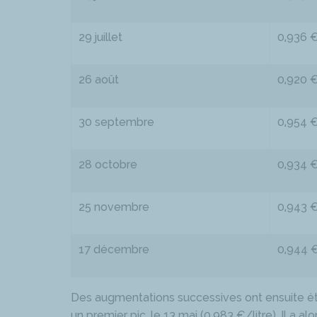
29 juillet
0,936 
26 août
0,920 
30 septembre
0,954 
28 octobre
0,934 
25 novembre
0,943 
17 décembre
0,944 
Des augmentations successives ont ensuite été
un premier pic, le 13 mai (0,983 €/litre). Il a 