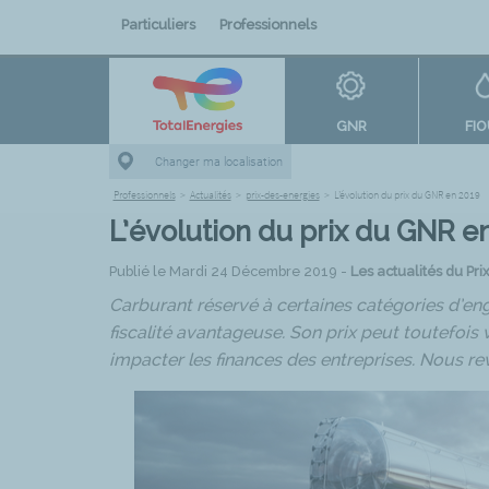
Particuliers
Professionnels
GNR
FI
Changer ma localisation
Professionnels
>
Actualités
>
prix-des-energies
>
L’évolution du prix du GNR en 2019
L’évolution du prix du GNR e
Publié le Mardi 24 Décembre 2019 -
Les actualités du Pri
Carburant réservé à certaines catégories d’eng
fiscalité avantageuse. Son prix peut toutefois
impacter les finances des entreprises. Nous re