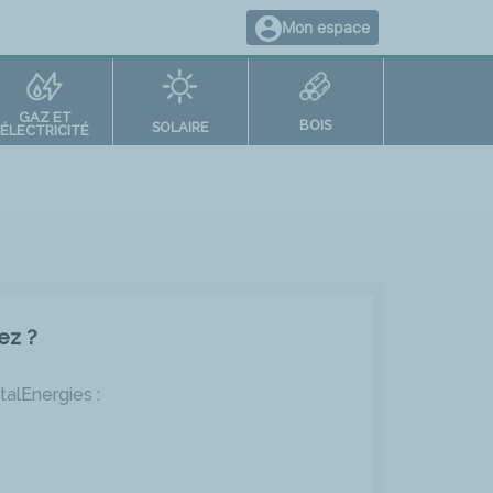
Mon espace
GAZ ET
BOIS
SOLAIRE
ÉLECTRICITÉ
ez ?
talEnergies :