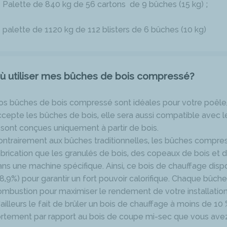
Palette de 840 kg de 56 cartons de 9 bûches (15 kg) ;
palette de 1120 kg de 112 blisters de 6 bûches (10 kg)
ù utiliser mes bûches de bois compressé?
os bûches de bois compressé sont idéales pour votre poêle, ch
ccepte les bûches de bois, elle sera aussi compatible avec
i sont conçues uniquement à partir de bois.
ontrairement aux bûches traditionnelles, les bûches compr
abrication que les granulés de bois, des copeaux de bois et 
ans une machine spécifique. Ainsi, ce bois de chauffage dispo
≤8,9%) pour garantir un fort pouvoir calorifique. Chaque bûch
ombustion pour maximiser le rendement de votre installatio
’ailleurs le fait de brûler un bois de chauffage à moins de 1
ortement par rapport au bois de coupe mi-sec que vous avez 