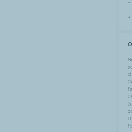
O
N
a
c
C
f
d
(
c
D
f