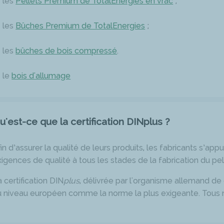
les
Pellets Premium de TotalEnergies en vrac
;
les
Bûches Premium de TotalEnergies
;
les
bûches de bois compressé
.
le
bois d'allumage
u'est-ce que la certification DINplus ?
in d’assurer la qualité de leurs produits, les fabricants s’appu
igences de qualité à tous les stades de la fabrication du pel
 certification DIN
plus
, délivrée par l'organisme allemand de
u niveau européen comme la norme la plus exigeante. Tous no