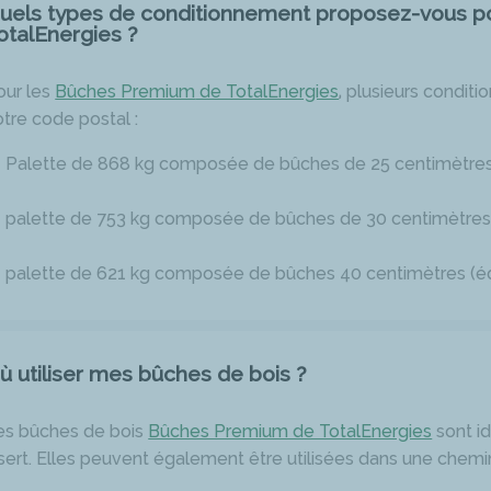
uels types de conditionnement proposez-vous p
otalEnergies ?
our les
Bûches Premium
de TotalEnergies
, plusieurs condit
otre code postal :
Palette de 868 kg composée de bûches de 25 centimètres (
palette de 753 kg composée de bûches de 30 centimètres (é
palette de 621 kg composée de bûches 40 centimètres (équ
ù utiliser mes bûches de bois ?
es bûches de bois
Bûches Premium de TotalEnergies
sont id
nsert. Elles peuvent également être utilisées dans une chemi