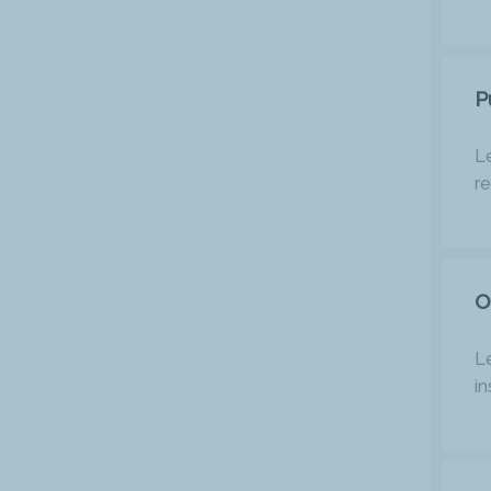
P
Le
r
O
L
in