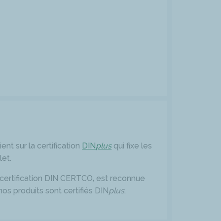
ient sur la certification
DIN
plus
qui fixe les
let.
 certification DIN CERTCO, est reconnue
s produits sont certifiés DIN
plus
.