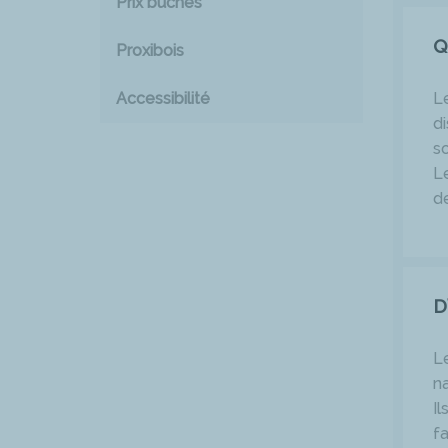
Prix bûches
Q
Proxibois
Accessibilité
L
d
so
L
d
D
L
na
Il
f