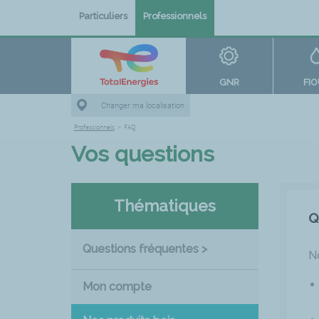
Particuliers
Professionnels
GNR
FI
Changer ma localisation
Professionnels
>
FAQ
Vos questions
Thématiques
Q
Questions fréquentes >
N
Mon compte