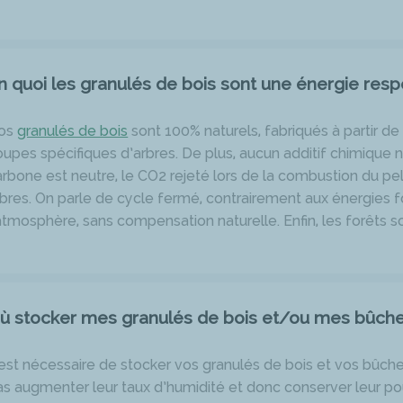
n quoi les granulés de bois sont une énergie res
os
granulés de bois
sont 100% naturels, fabriqués à partir de
oupes spécifiques d’arbres. De plus, aucun additif chimique n
arbone est neutre, le CO2 rejeté lors de la combustion du pe
rbres. On parle de cycle fermé, contrairement aux énergies f
’atmosphère, sans compensation naturelle. Enfin, les forêts
ù stocker mes granulés de bois et/ou mes bûche
l est nécessaire de stocker vos granulés de bois et vos bûche
as augmenter leur taux d’humidité et donc conserver leur pouv