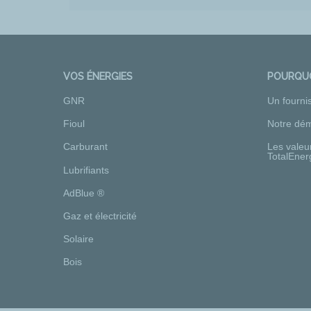
VOS ÉNERGIES
POURQUO
GNR
Un fourni
Fioul
Notre dém
Carburant
Les valeu
TotalEner
Lubrifiants
AdBlue ®
Gaz et électricité
Solaire
Bois