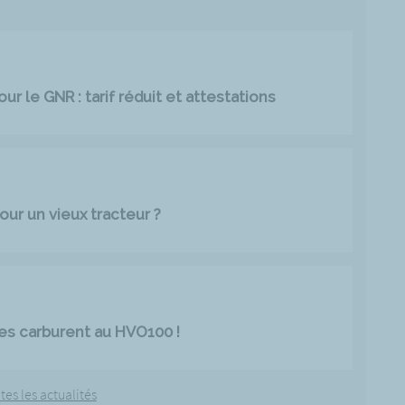
r le GNR : tarif réduit et attestations
our un vieux tracteur ?
es carburent au HVO100 !
tes les actualités