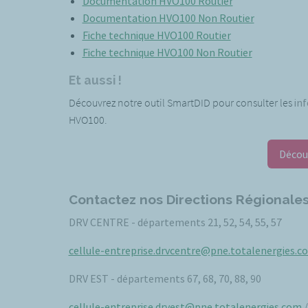
Documentation HVO100 Routier
Documentation HVO100 Non Routier
Fiche technique HVO100 Routier
Fiche technique HVO100 Non Routier
Et aussi !
Découvrez notre outil SmartDID pour consulter les
inf
HVO100.
Décou
Contactez nos Directions Régionales
DRV CENTRE - départements 21, 52, 54, 55, 57
cellule-entreprise.drvcentre@pne.totalenergies.c
DRV EST - départements 67, 68, 70, 88, 90
cellule-entreprise.drvest@pne.totalenergies.com
/