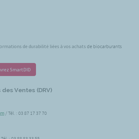
ormations de durabilité liées à vos achats
de biocarburants
vrez SmartDID
 des Ventes (DRV)
om
/ Tél. : 03 87 17 37 70
 Tél. : 03 88 83 33 55