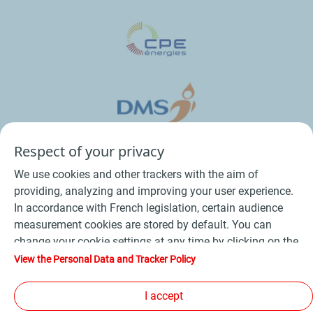
Respect of your privacy
We use cookies and other trackers with the aim of
providing, analyzing and improving your user experience.
In accordance with French legislation, certain audience
measurement cookies are stored by default. You can
change your cookie settings at any time by clicking on the
Conditions Générales de Vente Bois
-
"Manage my cookies" button. By clicking on the "Accept"
View the Personal Data and Tracker Policy
button, you agree that we may store all cookies on your
Conditions Générales de Vente Produits Pétroliers
-
device. If you click on "Decline", only the technical cookies
I accept
Données personnelles
-
Conditions Générales d’Utilisation
-
required for the site to function correctly will be used. For