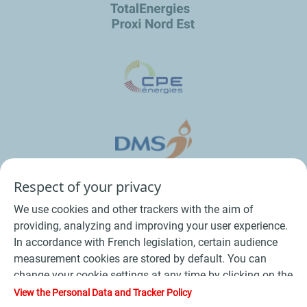
Respect of your privacy
We use cookies and other trackers with the aim of
providing, analyzing and improving your user experience.
In accordance with French legislation, certain audience
measurement cookies are stored by default. You can
change your cookie settings at any time by clicking on the
Conditions Générales de Vente Bois
-
"Manage my cookies" button. By clicking on the "Accept"
View the Personal Data and Tracker Policy