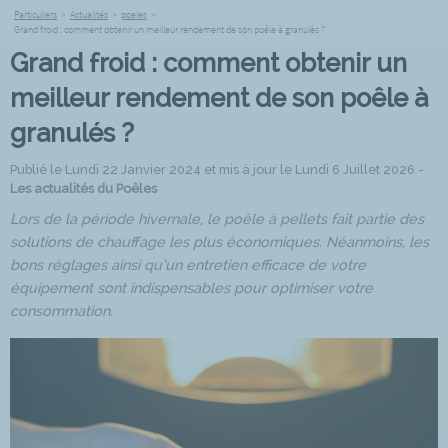
Particuliers
>
Actualités
>
poeles
>
Grand froid : comment obtenir un meilleur rendement de son poêle à granulés ?
Grand froid : comment obtenir un
meilleur rendement de son poêle à
granulés ?
Publié le Lundi 22 Janvier 2024 et mis à jour le Lundi 6 Juillet 2026 -
Les actualités du Poêles
Lors de la période hivernale, le poêle à pellets fait partie des
solutions de chauffage les plus économiques. Néanmoins, les
bons réglages ainsi qu’un entretien efficace de votre
équipement sont indispensables pour optimiser votre
consommation.