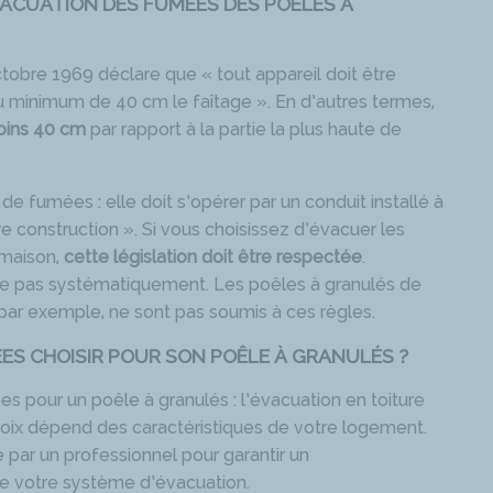
ACUATION DES FUMÉES DES POÊLES À
tobre 1969 déclare que « tout appareil doit être
au minimum de 40 cm le faîtage ». En d’autres termes,
moins 40 cm
par rapport à la partie la plus haute de
de fumées : elle doit s’opérer par un conduit installé à
 construction ». Si vous choisissez d’évacuer les
 maison,
cette législation doit être respectée
.
ue pas systématiquement. Les poêles à granulés de
, par exemple, ne sont pas soumis à ces règles.
ES CHOISIR POUR SON POÊLE À GRANULÉS ?
s pour un poêle à granulés : l’évacuation en toiture
choix dépend des caractéristiques de votre logement.
e par un professionnel pour garantir un
de votre système d’évacuation.