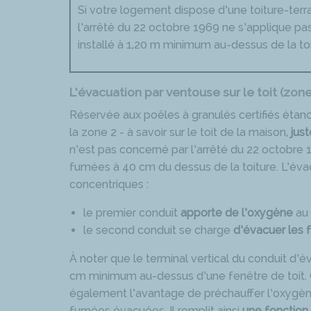
Si votre logement dispose d’une toiture-terrass
l’arrêté du 22 octobre 1969 ne s’applique pas
installé à 1,20 m minimum au-dessus de la toi
L’évacuation par ventouse sur le toit (zone
Réservée aux poêles à granulés certifiés étan
la zone 2 - à savoir sur le toit de la maison,
just
n’est pas concerné par l’arrêté du 22 octobre 1
fumées à 40 cm du dessus de la toiture. L’éva
concentriques :
le premier conduit
apporte de l’oxygène
au 
le second conduit se charge
d’évacuer les
À noter que le terminal vertical du conduit d’é
cm minimum au-dessus d’une fenêtre de toit.
également l’avantage de préchauffer l’oxygène
fumées évacuées. Il remplit ainsi
une fonction