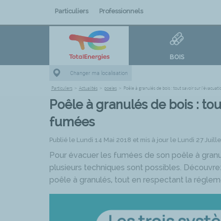
Particuliers
Professionnels
BOIS
Changer ma localisation
Particuliers
>
Actualités
>
poeles
>
Poêle à granulés de bois : tout savoir sur l'évacua
Poêle à granulés de bois : tou
fumées
Publié le Lundi 14 Mai 2018 et mis à jour le Lundi 27 Juill
Pour évacuer les fumées de son poêle à granul
plusieurs techniques sont possibles. Découvre
poêle à granulés, tout en respectant la réglem