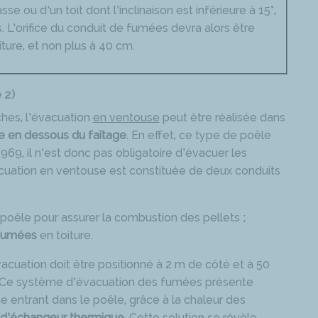
e ou d’un toit dont l’inclinaison est inférieure à 15°,
. L’orifice du conduit de fumées devra alors être
ture, et non plus à 40 cm.
 2)
ches, l’évacuation
en ventouse
peut être réalisée dans
e en dessous du faîtage
. En effet, ce type de poêle
969, il n’est donc pas obligatoire d’évacuer les
cuation en ventouse est constituée de deux conduits
poêle pour assurer la combustion des pellets ;
 fumées
en toiture.
vacuation doit être positionné à 2 m de côté et à 50
 Ce système d’évacuation des fumées présente
 entrant dans le poêle, grâce à la chaleur des
 d’échangeur thermique
. Cette solution se révèle