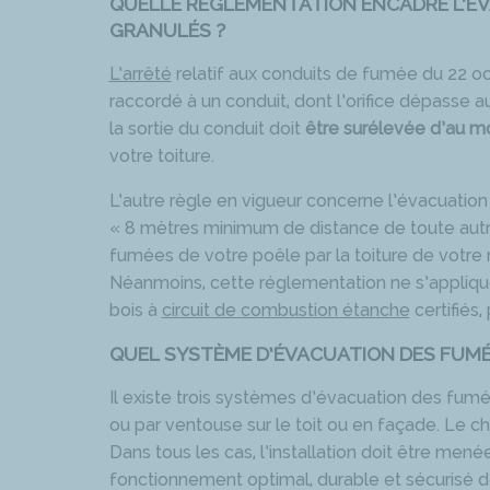
QUELLE RÉGLEMENTATION ENCADRE L’ÉV
GRANULÉS ?
L’arrêté
relatif aux conduits de fumée du 22 oc
raccordé à un conduit, dont l’orifice dépasse 
la sortie du conduit doit
être surélevée d’au 
votre toiture.
L’autre règle en vigueur concerne l’évacuation 
« 8 mètres minimum de distance de toute autre
fumées de votre poêle par la toiture de votre
Néanmoins, cette réglementation ne s’appliq
bois à
circuit de combustion étanche
certifiés
QUEL SYSTÈME D’ÉVACUATION DES FUMÉ
Il existe trois systèmes d’évacuation des fumée
ou par ventouse sur le toit ou en façade. Le 
Dans tous les cas, l’installation doit être mené
fonctionnement optimal, durable et sécurisé 