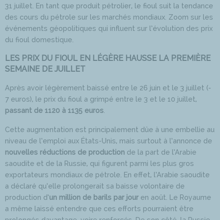
31 juillet. En tant que produit pétrolier, le fioul suit la tendance
des cours du pétrole sur les marchés mondiaux. Zoom sur les
événements géopolitiques qui influent sur l’évolution des prix
du fioul domestique.
LES PRIX DU FIOUL EN LÉGÈRE HAUSSE LA PREMIÈRE
SEMAINE DE JUILLET
Après avoir légèrement baissé entre le 26 juin et le 3 juillet (-
7 euros), le prix du fioul a grimpé entre le 3 et le 10 juillet,
passant de 1120 à 1135 euros
.
Cette augmentation est principalement dûe à une embellie au
niveau de l’emploi aux États-Unis, mais surtout à l’annonce de
nouvelles réductions de production
de la part de l’Arabie
saoudite et de la Russie, qui figurent parmi les plus gros
exportateurs mondiaux de pétrole. En effet, l’Arabie saoudite
a déclaré qu’elle prolongerait sa baisse volontaire de
production d’
un million de barils par jour
en août. Le Royaume
a même laissé entendre que ces efforts pourraient être
prolongés davantage, voire renforcés. De son côté, la Russie