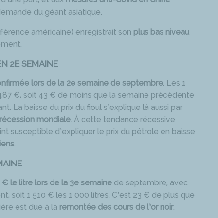
a demande du géant asiatique.
éférence américaine) enregistrait son
plus bas niveau
lement.
EN 2E SEMAINE
 confirmée lors de la 2e semaine de septembre
. Les 1
1 487 €, soit 43 € de moins que la semaine précédente
 La baisse du prix du fioul s’explique là aussi par
e récession mondiale
. À cette tendance récessive
oint susceptible d’expliquer le prix du pétrole en baisse
iens
.
MAINE
€ le litre lors de la 3e semaine
de septembre, avec
t, soit 1 510 € les 1 000 litres. C’est 23 € de plus que
ère est due à la
remontée des cours de l’or noir
.