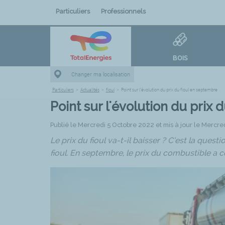
Particuliers
Professionnels
BOIS
Changer ma localisation
Particuliers
>
Actualités
>
fioul
>
Point sur l'évolution du prix du fioul en septembre
Point sur l'évolution du prix 
Publié le Mercredi 5 Octobre 2022 et mis à jour le Mercred
Le prix du fioul va-t-il baisser ? C’est la ques
fioul. En septembre, le prix du combustible a 