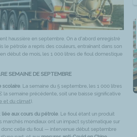
ent haussière en septembre. On a d’abord enregistré
le pétrole a repris des couleurs, entraînant dans son
, en début de mois, les 1 000 litres de fioul domestique
 1RE SEMAINE DE SEPTEMBRE
e scolaire
. La semaine du 5 septembre, les 1 000 litres
 € la semaine précédente, soit une baisse significative
e et du climat
).
t
liée aux cours du pétrole
. Le fioul étant un produit
ur les marchés mondiaux ont un impact systématique sur
– et donc celle du fioul — intervenue début septembre
d’une part, et aux
mesures anti-Covid en Chine