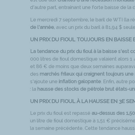
d’autre part, entraînant une forte baisse de l
Le mercredi 7 septembre, le baril de WTI (la r
de l’année
, avec un prix du baril à 81,94 $ seu
UN PRIX DU FIOUL TOUJOURS EN BAISSE 
La tendance du prix du fioul à la baisse s’est
000 litres de fioul domestique valaient alors 
et 86 € de moins que deux semaines auparavant.
des
marchés frileux qui craignent toujours un
s’ajoute une
inflation galopante
. Enfin, autre p
: la
hausse des stocks de pétrole brut états-un
UN PRIX DU FIOUL À LA HAUSSE EN 3E SE
Le prix du fioul est repassé
au-dessus des 1,50 
un litre de fioul domestique à 1,51 € précisémen
la semaine précédente. Cette tendance haussi