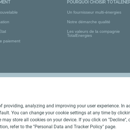
EMENT
POURQUOI CHOISIR TOTALENER
nouvelable
Un fournisseur multi-énergies
ation
Notre démarche qualité
Etat
Les valeurs de la compagnie
TotalEnergies
e paiement
Nos distributeurs régionaux
f providing, analyzing and improving your user experience. In ac
ult. You can change your cookie settings at any time by click
 may store all cookies on your device. If you click on "Decline", o
tion, refer to the "Personal Data and Tracker Policy" page.