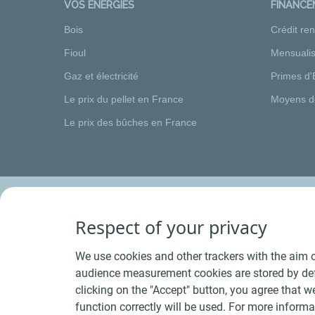
VOS ÉNERGIES
FINANC
Bois
Crédit re
Fioul
Mensualis
Gaz et électricité
Primes d'
Le prix du pellet en France
Moyens d
Le prix des bûches en France
Respect of your privacy
We use cookies and other trackers with the aim o
audience measurement cookies are stored by defa
clicking on the "Accept" button, you agree that we
function correctly will be used. For more informa