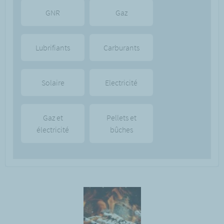
GNR
Gaz
Lubrifiants
Carburants
Solaire
Electricité
Gaz et
Pellets et
électricité
bûches