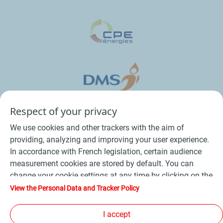
Respect of your privacy
We use cookies and other trackers with the aim of
providing, analyzing and improving your user experience.
In accordance with French legislation, certain audience
measurement cookies are stored by default. You can
change your cookie settings at any time by clicking on the
Conditions Générales de Vente Bois
-
"Manage my cookies" button. By clicking on the "Accept"
View the Personal Data and Tracker Policy
button, you agree that we may store all cookies on your
Conditions Générales de Vente Produits Pétroliers
-
device. If you click on "Decline", only the technical cookies
I accept
Données personnelles
-
Conditions Générales d’Utilisation
-