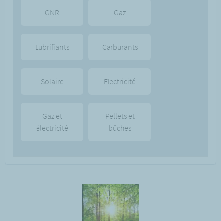
GNR
Gaz
Lubrifiants
Carburants
Solaire
Electricité
Gaz et
Pellets et
électricité
bûches