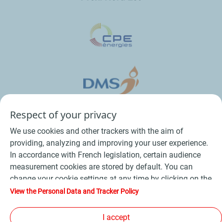
Respect of your privacy
We use cookies and other trackers with the aim of
providing, analyzing and improving your user experience.
In accordance with French legislation, certain audience
measurement cookies are stored by default. You can
change your cookie settings at any time by clicking on the
Conditions Générales de Vente Bois
-
"Manage my cookies" button. By clicking on the "Accept"
View the Personal Data and Tracker Policy
button, you agree that we may store all cookies on your
Conditions Générales de Vente Produits Pétroliers
-
device. If you click on "Decline", only the technical cookies
I accept
Données personnelles
-
Conditions Générales d’Utilisation
-