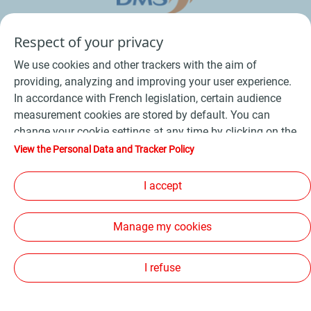
Respect of your privacy
We use cookies and other trackers with the aim of
providing, analyzing and improving your user experience.
In accordance with French legislation, certain audience
measurement cookies are stored by default. You can
change your cookie settings at any time by clicking on the
Conditions Générales de Vente Bois
-
"Manage my cookies" button. By clicking on the "Accept"
View the Personal Data and Tracker Policy
button, you agree that we may store all cookies on your
Conditions Générales de Vente Produits Pétroliers
-
device. If you click on "Decline", only the technical cookies
I accept
Données personnelles
-
Conditions Générales d’Utilisation
-
required for the site to function correctly will be used. For
Cookies
-
Plan du site
-
more information, refer to the "Personal Data and Tracker
Manage my cookies
Policy" page.
Les sites de la compagnie TotalEnergies
-
Accessibilité: non conforme
I refuse
Copyright Proxi TotalEnergies 2026, tous droits réservés