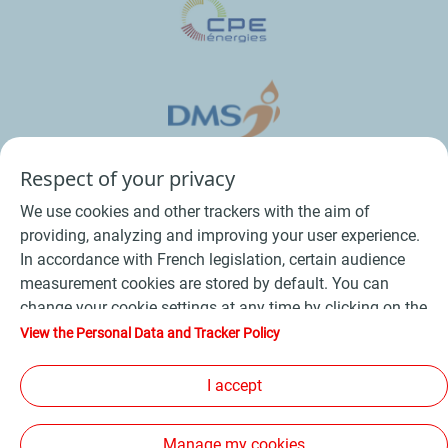
Respect of your privacy
We use cookies and other trackers with the aim of
providing, analyzing and improving your user experience.
In accordance with French legislation, certain audience
measurement cookies are stored by default. You can
change your cookie settings at any time by clicking on the
Conditions Générales de Vente Bois
-
"Manage my cookies" button. By clicking on the "Accept"
View the Personal Data and Tracker Policy
button, you agree that we may store all cookies on your
Conditions Générales de Vente Produits Pétroliers
-
device. If you click on "Decline", only the technical cookies
I accept
Données personnelles
-
Conditions Générales d’Utilisation
-
required for the site to function correctly will be used. For
Cookies
-
Plan du site
-
more information, refer to the "Personal Data and Tracker
Manage my cookies