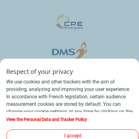
Respect of your privacy
We use cookies and other trackers with the aim of
providing, analyzing and improving your user experience.
In accordance with French legislation, certain audience
measurement cookies are stored by default. You can
change your cookie settings at any time by clicking on the
Conditions Générales de Vente Bois
-
"Manage my cookies" button. By clicking on the "Accept"
View the Personal Data and Tracker Policy
button, you agree that we may store all cookies on your
Conditions Générales de Vente Produits Pétroliers
-
device. If you click on "Decline", only the technical cookies
I accept
Données personnelles
-
Conditions Générales d’Utilisation
-