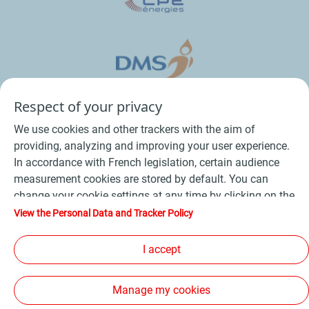
Respect of your privacy
We use cookies and other trackers with the aim of
providing, analyzing and improving your user experience.
In accordance with French legislation, certain audience
measurement cookies are stored by default. You can
change your cookie settings at any time by clicking on the
Conditions Générales de Vente Bois
-
"Manage my cookies" button. By clicking on the "Accept"
View the Personal Data and Tracker Policy
button, you agree that we may store all cookies on your
Conditions Générales de Vente Produits Pétroliers
-
device. If you click on "Decline", only the technical cookies
I accept
Données personnelles
-
Conditions Générales d’Utilisation
-
required for the site to function correctly will be used. For
Cookies
-
Plan du site
-
more information, refer to the "Personal Data and Tracker
Manage my cookies
Policy" page.
Les sites de la compagnie TotalEnergies
-