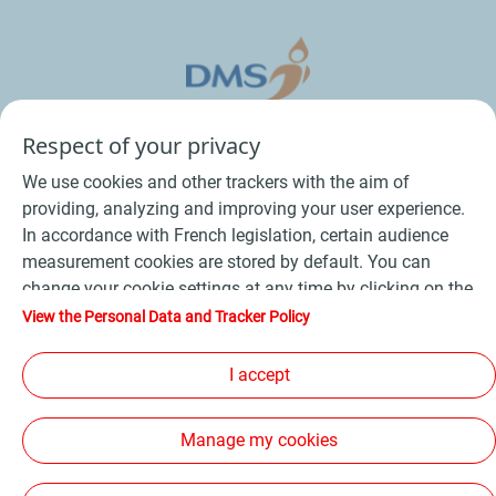
Respect of your privacy
We use cookies and other trackers with the aim of
providing, analyzing and improving your user experience.
In accordance with French legislation, certain audience
measurement cookies are stored by default. You can
change your cookie settings at any time by clicking on the
Conditions Générales de Vente Bois
-
"Manage my cookies" button. By clicking on the "Accept"
View the Personal Data and Tracker Policy
button, you agree that we may store all cookies on your
Conditions Générales de Vente Produits Pétroliers
-
device. If you click on "Decline", only the technical cookies
I accept
Données personnelles
-
Conditions Générales d’Utilisation
-
required for the site to function correctly will be used. For
Cookies
-
Plan du site
-
more information, refer to the "Personal Data and Tracker
Manage my cookies
Policy" page.
Les sites de la compagnie TotalEnergies
-
Accessibilité: non conforme