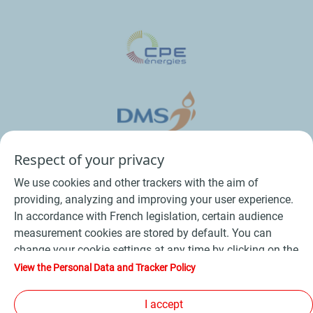
Respect of your privacy
We use cookies and other trackers with the aim of
providing, analyzing and improving your user experience.
In accordance with French legislation, certain audience
measurement cookies are stored by default. You can
change your cookie settings at any time by clicking on the
Conditions Générales de Vente Bois
-
"Manage my cookies" button. By clicking on the "Accept"
View the Personal Data and Tracker Policy
button, you agree that we may store all cookies on your
Conditions Générales de Vente Produits Pétroliers
-
device. If you click on "Decline", only the technical cookies
I accept
Données personnelles
-
Conditions Générales d’Utilisation
-