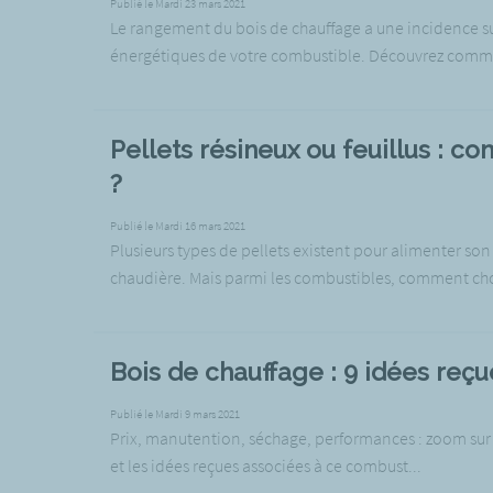
Publié le Mardi 23 mars 2021
Le rangement du bois de chauffage a une incidence s
énergétiques de votre combustible. Découvrez comme
Pellets résineux ou feuillus : c
?
Publié le Mardi 16 mars 2021
Plusieurs types de pellets existent pour alimenter son
chaudière. Mais parmi les combustibles, comment choi
Bois de chauffage : 9 idées reçue
Publié le Mardi 9 mars 2021
Prix, manutention, séchage, performances : zoom sur 
et les idées reçues associées à ce combust...