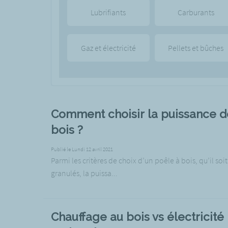
Lubrifiants
Carburants
Gaz et électricité
Pellets et bûches
Comment choisir la puissance d
bois ?
Publié le Lundi 12 avril 2021
Parmi les critères de choix d’un poêle à bois, qu’il soi
granulés, la puissa...
Chauffage au bois vs électricité :