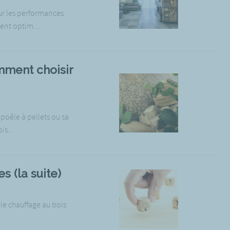
ur les performances
nt optim...
omment choisir
 poêle à pellets ou sa
s...
s (la suite)
le chauffage au bois