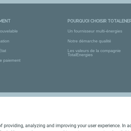
EMENT
POURQUOI CHOISIR TOTALENER
nouvelable
Un fournisseur multi-énergies
ation
Notre démarche qualité
Etat
Les valeurs de la compagnie
TotalEnergies
e paiement
Nos distributeurs régionaux
f providing, analyzing and improving your user experience. In ac