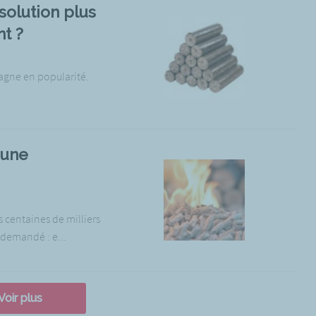
solution plus
t ?
agne en popularité.
 une
 centaines de milliers
à demandé : e...
Voir plus