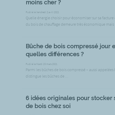
moins cher ?
Publié le Vendredi 2 avril 2021
Quelle énergie choisir pour économiser sur sa facture
du bois de chauffage demeure très économique mais est
Bûche de bois compressé jour et
quelles différences ?
Publié le Mardi 23 mars 2021
Parmi les bûches de bois compressé – aussi appelées 
distingue les bûches de ...
6 idées originales pour stocker
de bois chez soi