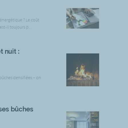
 énergétique ? Le coût
-il toujours p...
 nuit :
bûches densifiées – on
 ses bûches