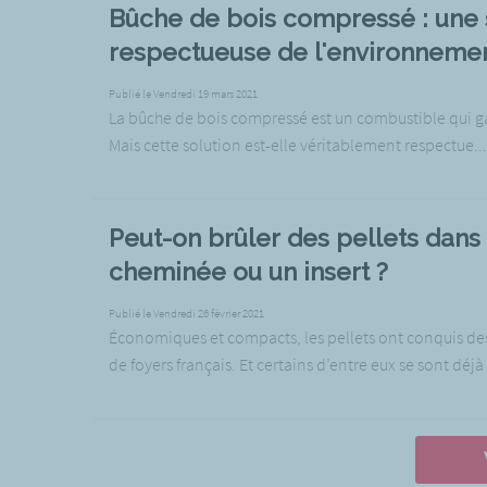
Bûche de bois compressé : une 
respectueuse de l'environnemen
Publié le Vendredi 19 mars 2021
La bûche de bois compressé est un combustible qui g
Mais cette solution est-elle véritablement respectue...
Peut-on brûler des pellets dans
cheminée ou un insert ?
Publié le Vendredi 26 février 2021
Économiques et compacts, les pellets ont conquis des
de foyers français. Et certains d’entre eux se sont déj