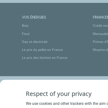
VOS ÉNERGIES
FINANC
Bois
Crédit re
Fioul
Mensualis
Gaz et électricité
Primes d'
Le prix du pellet en France
Moyens d
Le prix des bûches en France
Respect of your privacy
We use cookies and other trackers with the aim o