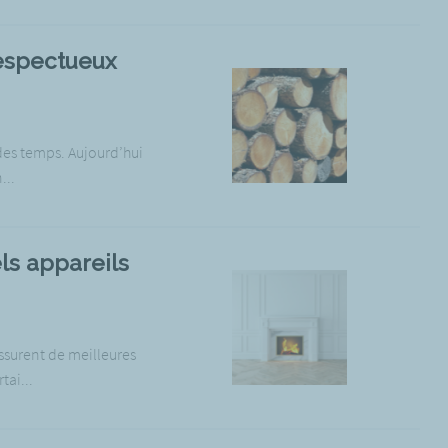
respectueux
des temps. Aujourd’hui
...
ls appareils
ssurent de meilleures
tai...