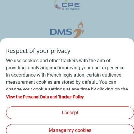
Respect of your privacy
We use cookies and other trackers with the aim of
providing, analyzing and improving your user experience.
In accordance with French legislation, certain audience
measurement cookies are stored by default. You can
change your cookie settings at any time by clicking on the
Conditions Générales de Vente Bois
-
"Manage my cookies" button. By clicking on the "Accept"
View the Personal Data and Tracker Policy
button, you agree that we may store all cookies on your
Conditions Générales de Vente Produits Pétroliers
-
device. If you click on "Decline", only the technical cookies
I accept
Données personnelles
-
Conditions Générales d’Utilisation
-
required for the site to function correctly will be used. For
Cookies
-
Plan du site
-
more information, refer to the "Personal Data and Tracker
Manage my cookies
Policy" page.
Les sites de la compagnie TotalEnergies
-