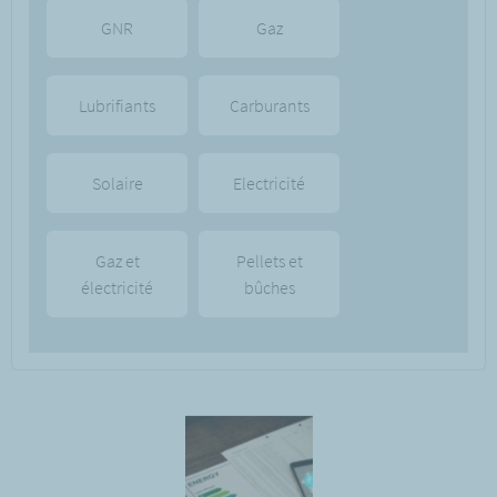
GNR
Gaz
Lubrifiants
Carburants
Solaire
Electricité
Gaz et
Pellets et
électricité
bûches