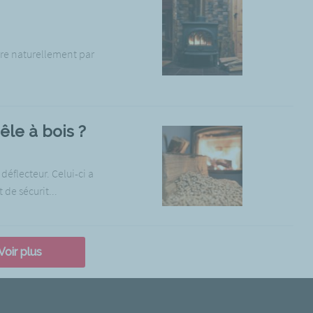
ire naturellement par
êle à bois ?
éflecteur. Celui-ci a
de sécurit...
Voir plus