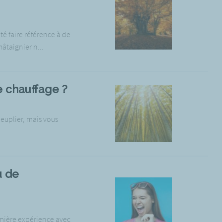
é faire référence à de
âtaignier n...
e chauffage ?
peuplier, mais vous
u de
emière expérience avec