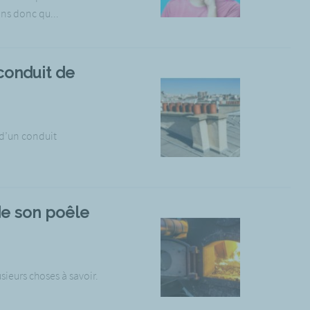
ons donc qu...
 conduit de
 d’un conduit
de son poêle
sieurs choses à savoir.