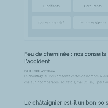
Lubrifiants
Carburants
Gaz et électricité
Pellets et bûches
Feu de cheminée : nos conseils 
l’accident
Publié le Mardi 11 février 2020
Le chauffage au bois présente certes de nombreux ava
chaleur incomparable. Toutefois, mal utilisé, il peut au
Le châtaignier est-il un bon boi