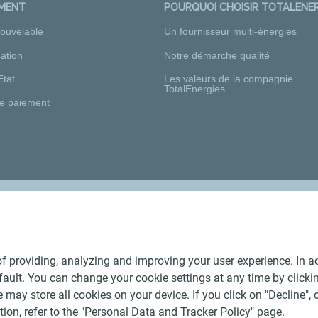
EMENT
POURQUOI CHOISIR TOTALENER
nouvelable
Un fournisseur multi-énergies
ation
Notre démarche qualité
Etat
Les valeurs de la compagnie
TotalEnergies
e paiement
Nos distributeurs régionaux
f providing, analyzing and improving your user experience. In ac
ult. You can change your cookie settings at any time by click
 may store all cookies on your device. If you click on "Decline", o
tion, refer to the "Personal Data and Tracker Policy" page.