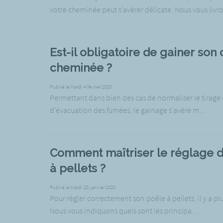
votre cheminée peut s’avérer délicate. Nous vous livr
Est-il obligatoire de gainer son
cheminée ?
Publié le Mardi 4 février 2020
Permettant dans bien des cas de normaliser le tirage
d’évacuation des fumées, le gainage s’avère m...
Comment maîtriser le réglage 
à pellets ?
Publié le Mardi 28 janvier 2020
Pour régler correctement son poêle à pellets, il y a plu
Nous vous indiquons quels sont les principa...