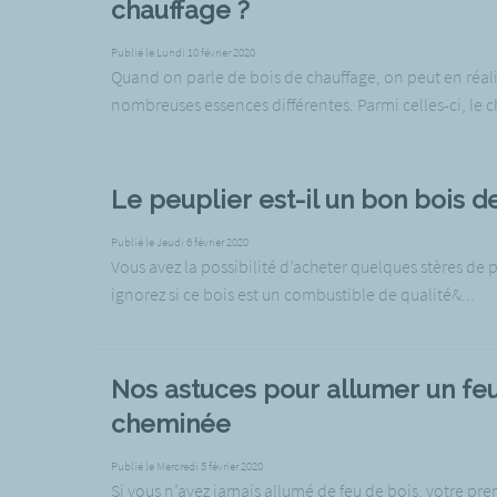
chauffage ?
Publié le Lundi 10 février 2020
Quand on parle de bois de chauffage, on peut en réalit
nombreuses essences différentes. Parmi celles-ci, le ch
Le peuplier est-il un bon bois d
Publié le Jeudi 6 février 2020
Vous avez la possibilité d’acheter quelques stères de 
ignorez si ce bois est un combustible de qualité&...
Nos astuces pour allumer un fe
cheminée
Publié le Mercredi 5 février 2020
Si vous n’avez jamais allumé de feu de bois, votre pr