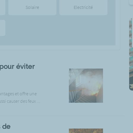
Solaire
Electricité
pour éviter
ntages et offre une
ssi causer des feux ...
s de