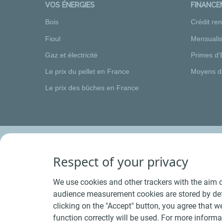
VOS ÉNERGIES
FINANC
Bois
Crédit re
Fioul
Mensualis
Gaz et électricité
Primes d'
Le prix du pellet en France
Moyens d
Le prix des bûches en France
Respect of your privacy
We use cookies and other trackers with the aim o
audience measurement cookies are stored by defa
clicking on the "Accept" button, you agree that we
function correctly will be used. For more informa