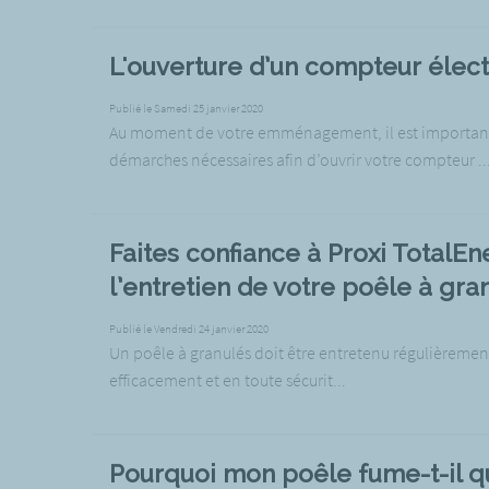
L'ouverture d’un compteur élec
Publié le Samedi 25 janvier 2020
Au moment de votre emménagement, il est important 
démarches nécessaires afin d’ouvrir votre compteur ..
Faites confiance à Proxi TotalEn
l’entretien de votre poêle à gra
Publié le Vendredi 24 janvier 2020
Un poêle à granulés doit être entretenu régulièremen
efficacement et en toute sécurit...
Pourquoi mon poêle fume-t-il q