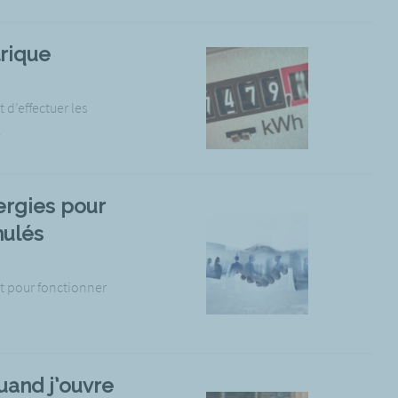
trique
d’effectuer les
.
ergies pour
nulés
t pour fonctionner
uand j’ouvre