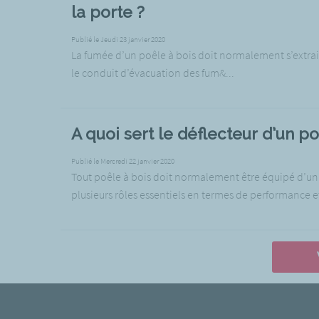
la porte ?
Publié le Jeudi 23 janvier 2020
La fumée d’un poêle à bois doit normalement s’extra
le conduit d’évacuation des fum&...
A quoi sert le déflecteur d’un po
Publié le Mercredi 22 janvier 2020
Tout poêle à bois doit normalement être équipé d’un d
plusieurs rôles essentiels en termes de performance et 