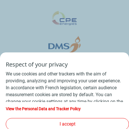
Respect of your privacy
We use cookies and other trackers with the aim of
providing, analyzing and improving your user experience.
In accordance with French legislation, certain audience
measurement cookies are stored by default. You can
change your cookie settings at any time by clicking on the
Conditions Générales de Vente Bois
-
"Manage my cookies" button. By clicking on the "Accept"
View the Personal Data and Tracker Policy
button, you agree that we may store all cookies on your
Conditions Générales de Vente Produits Pétroliers
-
device. If you click on "Decline", only the technical cookies
I accept
Données personnelles
-
Conditions Générales d’Utilisation
-