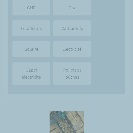
GNR
Gaz
Lubrifiants
Carburants
Solaire
Electricité
Gaz et
Pellets et
électricité
bûches